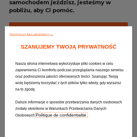
samochodem jeździsz, jesteśmy w
pobliżu, aby Ci pomóc.
Warto wiedzieć
Kontynuuj bez akceptacji →
SZANUJEMY TWOJĄ PRYWATNOŚĆ
Serwis, badania techniczne,
Nasza strona internetowa wykorzystuje pliki cookies w celu
przeglądy okresowe i naprawy.
zapewnienia Ci komfortu podczas przeglądania naszego serwisu
Bez względu na to, jakim
oraz podnoszenia jakości oferowanych treści. Szanując Twoją
samochodem jeździsz.
wolę będziemy korzystać z tych plików tylko wtedy, gdy wyrazisz
na to zgodę.
Dalsze informacje o sposobie przetwarzania danych osobowych
zostały okreśłone w Warunkach Przetwarzania Danych
Politique de confidentialité
Osobowych
.
NASZE STANDARDY