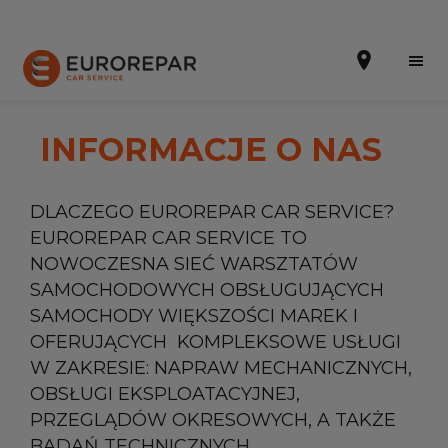
INFORMACJE O NAS
Umów wizytę w warsztacie
DLACZEGO EUROREPAR CAR SERVICE?
EUROREPAR CAR SERVICE TO
INFORMACJE O NAS
NOWOCZESNA SIEĆ WARSZTATÓW
SAMOCHODOWYCH OBSŁUGUJĄCYCH
AKTUALNOŚCI
SAMOCHODY WIĘKSZOŚCI MAREK I
PROMOCJE
OFERUJĄCYCH KOMPLEKSOWE USŁUGI
W ZAKRESIE: NAPRAW MECHANICZNYCH,
OFERTA USŁUG
OBSŁUGI EKSPLOATACYJNEJ,
GAMA CZĘŚCI ZAMIENNYCH EUROREPAR
PRZEGLĄDÓW OKRESOWYCH, A TAKŻE
BADAŃ TECHNICZNYCH.