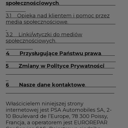
SKONTAKTUJ SIĘ Z NAMI
społecznościowych
.
3.1 Opieka nad klientem i pomoc przez
Wszystkie warsztaty
media społecznościowe.
Dołącz do naszej Sieci
3.2 Linki/wtyczki do mediów
społecznościowych.
4
Przysługujące Państwu prawa
.
5
Zmiany w Polityce Prywatności
6
Nasze dane kontaktowe
.
Właścicielem niniejszej strony
internetowej jest PSA Automobiles SA, 2-
10 Boulevard de l’Europe, 78 300 Poissy,
Francja, a operatorem jest EUROREPAR