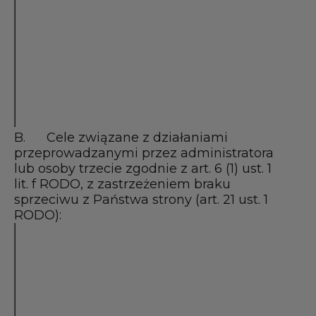
CAR SERVICE
SAS
Dane do
Śledzenie realizacji
ONE POINT - 
identyfikacji
zgłoszeń
i kontaktu*,
przeprowadzonych
(imię i
na stronie
nazwisko, nr
telefonu)
B. Cele związane z działaniami
przeprowadzanymi przez administratora
lub osoby trzecie zgodnie z art. 6 (1) ust. 1
lit. f RODO, z zastrzeżeniem braku
sprzeciwu z Państwa strony (art. 21 ust. 1
RODO):
Dane/Kategorie
Cel(-e)
Odbiorcy
danych
Dane służące do
Badania
PSA Automobil
identyfikacji i
rynku i
SA, 2-10
kontaktu*,
ankiety
Boulevard de
specyfikacja
badania
l’Europe, 78 30