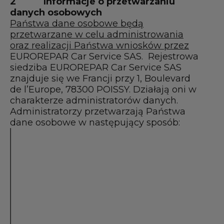
2
Informa
cje o przetwarzaniu
danych osobowych
Państwa dane osobowe będą
przetwarzane w celu administrowania
oraz realizacji Państwa wniosków przez
EUROREPAR Car Service SAS. Rejestrowa
siedziba EUROREPAR Car Service SAS
znajduje się we Francji przy 1, Boulevard
de l’Europe, 78300 POISSY. Działają oni w
charakterze administratorów danych.
Administratorzy przetwarzają Państwa
dane osobowe w następujący sposób:
Dane
/ Rodzaj
Cel(e)
danych
(obowiązkowe
oznaczone *)
Dane do
Realizacja
identyfikacji i
zgłoszenia chęci
kontaktu (imię i
odbycia wizyty w
nazwisko*, e-
warsztacie celem
mail*; numer
wykonania w nim