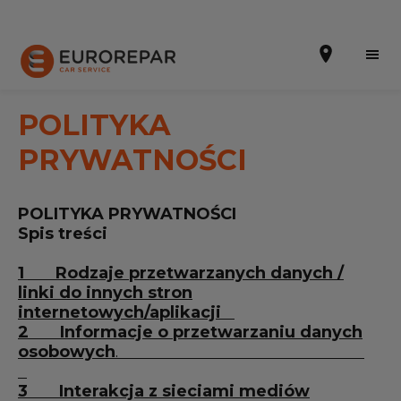
POLITYKA
PRYWATNOŚCI
Umów wizytę w warsztacie
POLITYKA PRYWATNOŚCI
INFORMACJE O NAS
Spis treści
AKTUALNOŚCI
1
Rodzaje przetwarzanych danych /
linki do innych
stron
PROMOCJE
internetowych/aplikacji
2
Informacje o przetwarzaniu danych
OFERTA USŁUG
osobowych
.
GAMA CZĘŚCI ZAMIENNYCH EUROREPAR
3
Interakcja z sieciami mediów