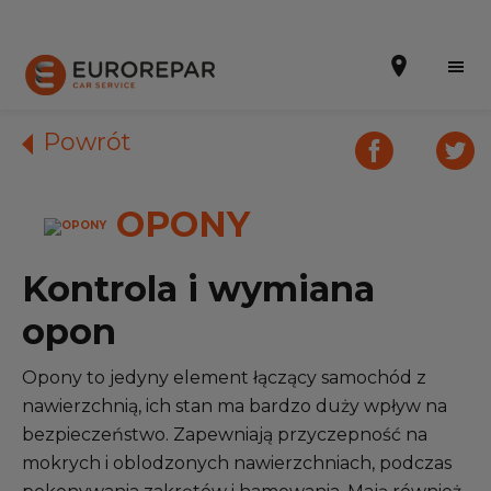
Powrót
OPONY
Umów wizytę w warsztacie
INFORMACJE O NAS
Kontrola i wymiana
AKTUALNOŚCI
opon
PROMOCJE
Opony to jedyny element łączący samochód z
nawierzchnią, ich stan ma bardzo duży wpływ na
OFERTA USŁUG
bezpieczeństwo. Zapewniają przyczepność na
GAMA CZĘŚCI ZAMIENNYCH EUROREPAR
mokrych i oblodzonych nawierzchniach, podczas